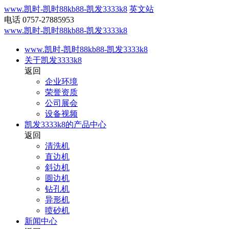
www.凯时-凯时88kb88-凯发3333k8
英文站
电话
0757-27885953
www.凯时-凯时88kb88-凯发3333k8
www.凯时-凯时88kb88-凯发3333k8
关于凯发3333k8
返回
企业环境
荣誉资质
公司展会
设备视频
凯发3333k8的产品中心
返回
清洗机
直边机
斜边机
圆边机
钻孔机
异形机
喷砂机
新闻中心