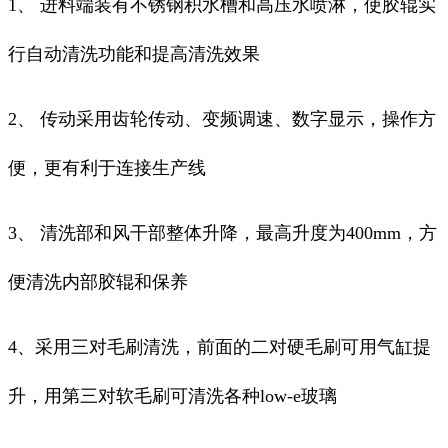
1、 进料端装有不锈钢积水槽和高压水喷淋，使胶辊实
行自动清洗功能和提高清洗效果
2、 传动采用齿轮传动、变频调速、数字显示，操作方
便，更有利于连接生产线
3、 清洗部和风干部整体升降，最高升度为400mm，方
便清洗内部胶辊和保养
4、采用三对毛刷清洗，前面的二对硬毛刷可用气缸提
升，用第三对软毛刷可清洗各种low-e玻璃