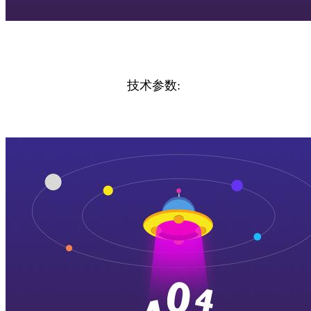
技术参数: