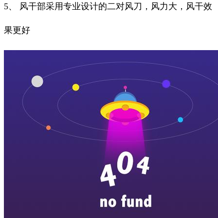
5、 风干部采用专业设计的二对风刀，风力大，风干效
果更好