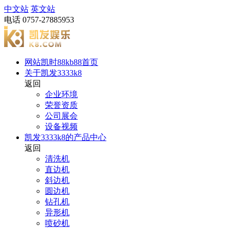
中文站
英文站
电话
0757-27885953
网站凯时88kb88首页
关于凯发3333k8
返回
企业环境
荣誉资质
公司展会
设备视频
凯发3333k8的产品中心
返回
清洗机
直边机
斜边机
圆边机
钻孔机
异形机
喷砂机