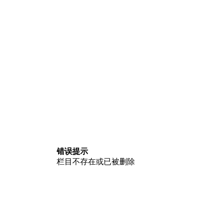
错误提示
栏目不存在或已被删除