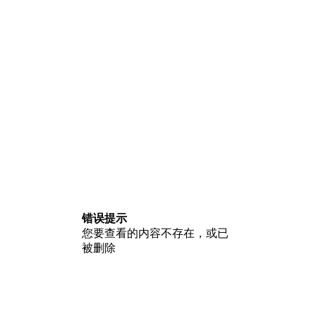
错误提示
您要查看的内容不存在，或已
被删除